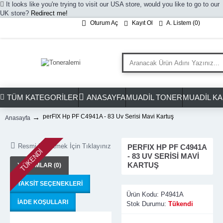
It looks like you're trying to visit our USA store, would you like to go to our
UK store?
Redirect me!
Oturum Aç
Kayıt Ol
A. Listem (
0
)
TÜM KATEGORILER
ANASAYFA
MUADIL TONER
MUADIL K
perFIX Hp PF C4941A - 83 Uv Serisi Mavi Kartuş
Anasayfa
Resmi Büyütmek İçin Tıklayınız
PERFIX HP PF C4941A
TÜKENDI
- 83 UV SERISI MAVI
KARTUŞ
YORUMLAR (0)
TAKSIT SEÇENEKLERI
Ürün Kodu:
P4941A
İADE KOŞULLARI
Stok Durumu:
Tükendi