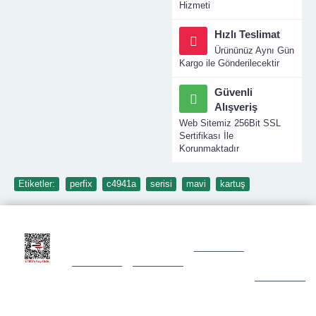
Hizmeti
Hızlı Teslimat
Ürününüz Aynı Gün
Kargo ile Gönderilecektir
Güvenli
Alışveriş
Web Sitemiz 256Bit SSL
Sertifikası İle
Korunmaktadır
Etiketler:
perfix
,
c4941a
,
serisi
,
mavi
,
kartuş
BILGI
MÜŞTERI
KATEGORILER
İLETIŞIM
SAYFALARI
HIZMETLERI
&
ULAŞIM
MUADİL
TONERLER
Hesabım
MUADİL
Hakkımızda
Ürün
Turkuaz
KARTUŞLAR
İadesi
Gizlilik
Mah. 4313