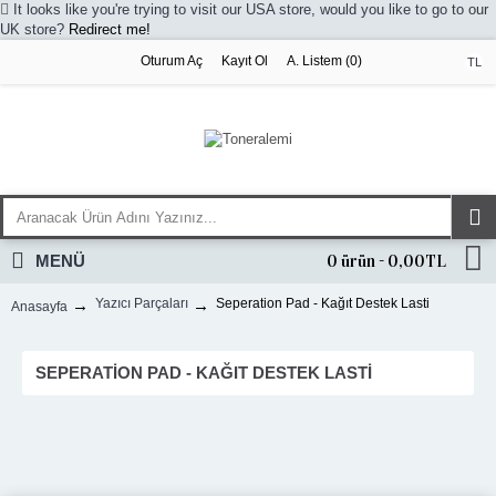
It looks like you're trying to visit our USA store, would you like to go to our
UK store?
Redirect me!
Oturum Aç
Kayıt Ol
A. Listem (
0
)
TL
MENÜ
0 ürün - 0,00TL
Yazıcı Parçaları
Seperation Pad - Kağıt Destek Lasti
Anasayfa
SEPERATION PAD - KAĞIT DESTEK LASTI
HP
KYOCERA
SAMSUNG