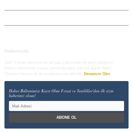
MÜŞTERI HIZMETLERI
KATEGORILER
İLETIŞIM & ULAŞIM
Hakkımızda
2007 Yılında donanım ve alt yapı çalışmaları ile adım attığımız
bilişim sektöründe zaman içerisinde daha çok yol alarak Web
Tasarım-Yazılım ile de kendimize yer edindik.
Devamını Oku
Haber Bültenimize Kayıt Olun Fırsat ve Yenilikler'den ilk sizin
haberiniz olsun!
ABONE OL